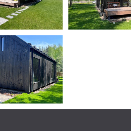
ы
75 (29) 625-42-68
+375 (33) 350-73-12
rni.by
енциальности