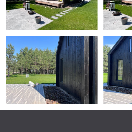
Контакт
+3
Отдел продаж:
Отдел снабжения:
sales@ja
Почта:
Политика конфид