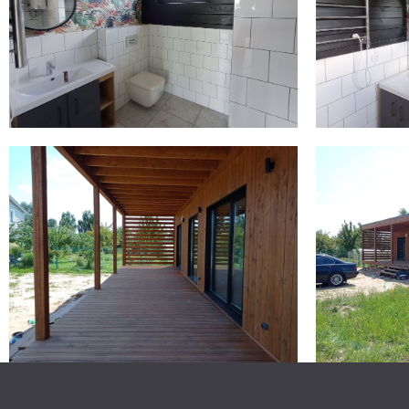
Контакт
+3
Отдел продаж:
Отдел снабжения:
sales@ja
Почта:
Политика конфид