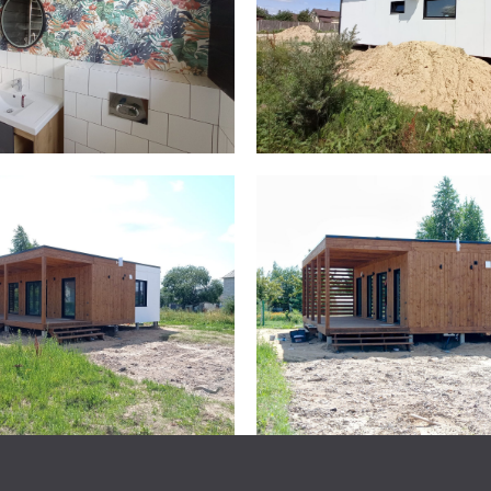
ы
75 (29) 625-42-68
+375 (33) 350-73-12
rni.by
енциальности