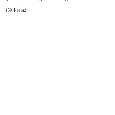
150 $
за м2